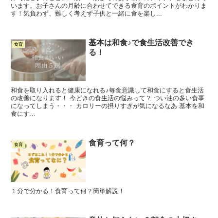
います。お子さんの月齢に合わせてできる食育のポイントがわかりま
す！気負わず、難しく考えず子供と一緒に食を楽し...
基本は和食♪で食生活改善でき
食育
る！
和食を取り入れると健康になれる♪毎食意識して和食にすると食生活
の改善になります！ 今どきの食生活の悩みって？ つい油の多い食事
になってしまう・・・ カロリーの摂りすぎが気になるなあ 基本を和
食にす...
食育って何？
食育
１分で分かる！食育って何？簡単解説！