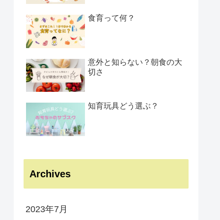
食育って何？
意外と知らない？朝食の大
切さ
知育玩具どう選ぶ？
Archives
2023年7月