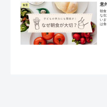
意
食育
朝食
な生
いま
は食