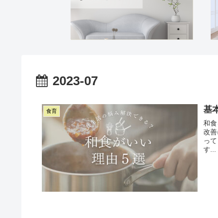
2023-07
基
食育
和食
改善
って
す...